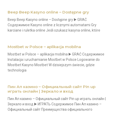
Beep Beep Kasyno online – Dostępne gry
Beep Beep Kasyno online – Dostępne gry ▶️ GRAĆ
Содержимое Kasyno online z licznymi automatami Gry
karciane i ruletka online Jeśli szukasz kasyna online, które
Mostbet w Polsce – aplikacja mobilna
Mostbet w Polsce – aplikacja mobilna ▶️ GRAĆ Содержимое
Instalacja i uruchamianie Mostbet w Polsce Logowanie do
Mostbet Kasyno Mostbet W dzisiejszym świecie, gdzie
technologia
Пин Ап казино – Официальный сайт Pin up
играть онлайн | Зеркало и вход
Пин Ап казино – Официальный сайт Pin up играть онлайн |
Зеркало и вход ▶️ ИГРАТЬ Содержимое Пин Ап казино –
Официальный сайт Преимущества официального