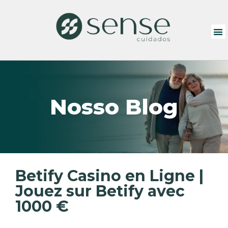
Nosso Blog
Betify Casino en Ligne |
Jouez sur Betify avec
1000 €