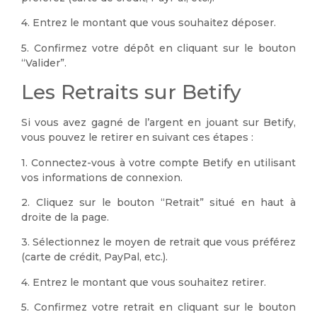
4. Entrez le montant que vous souhaitez déposer.
5. Confirmez votre dépôt en cliquant sur le bouton
“Valider”.
Les Retraits sur Betify
Si vous avez gagné de l’argent en jouant sur Betify,
vous pouvez le retirer en suivant ces étapes :
1. Connectez-vous à votre compte Betify en utilisant
vos informations de connexion.
2. Cliquez sur le bouton “Retrait” situé en haut à
droite de la page.
3. Sélectionnez le moyen de retrait que vous préférez
(carte de crédit, PayPal, etc.).
4. Entrez le montant que vous souhaitez retirer.
5. Confirmez votre retrait en cliquant sur le bouton