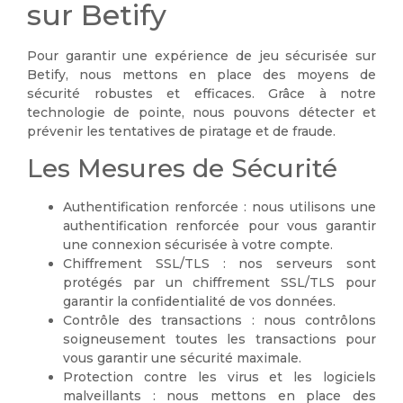
sur Betify
Pour garantir une expérience de jeu sécurisée sur
Betify, nous mettons en place des moyens de
sécurité robustes et efficaces. Grâce à notre
technologie de pointe, nous pouvons détecter et
prévenir les tentatives de piratage et de fraude.
Les Mesures de Sécurité
Authentification renforcée : nous utilisons une
authentification renforcée pour vous garantir
une connexion sécurisée à votre compte.
Chiffrement SSL/TLS : nos serveurs sont
protégés par un chiffrement SSL/TLS pour
garantir la confidentialité de vos données.
Contrôle des transactions : nous contrôlons
soigneusement toutes les transactions pour
vous garantir une sécurité maximale.
Protection contre les virus et les logiciels
malveillants : nous mettons en place des