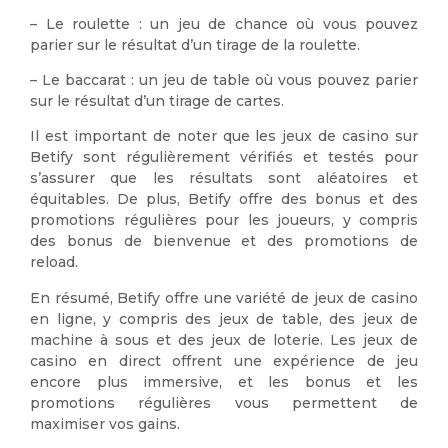
– Le roulette : un jeu de chance où vous pouvez
parier sur le résultat d’un tirage de la roulette.
– Le baccarat : un jeu de table où vous pouvez parier
sur le résultat d’un tirage de cartes.
Il est important de noter que les jeux de casino sur
Betify sont régulièrement vérifiés et testés pour
s’assurer que les résultats sont aléatoires et
équitables. De plus, Betify offre des bonus et des
promotions régulières pour les joueurs, y compris
des bonus de bienvenue et des promotions de
reload.
En résumé, Betify offre une variété de jeux de casino
en ligne, y compris des jeux de table, des jeux de
machine à sous et des jeux de loterie. Les jeux de
casino en direct offrent une expérience de jeu
encore plus immersive, et les bonus et les
promotions régulières vous permettent de
maximiser vos gains.