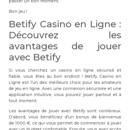
passer un bon moment.
Bon jeu !
Betify Casino en Ligne :
Découvrez les
avantages de jouer
avec Betify
Si vous cherchez un casino en ligne sécurisé et
fiable, vous êtes au bon endroit ! Betify Casino en
Ligne est l’un des meilleurs choix pour les amateurs
de jeu en ligne. Avec une connexion sécurisée et une
application intuitive, vous pouvez jouer partout et à
tout moment.
Les avantages de jouer avec Betify sont nombreux.
D’abord, vous bénéficiez d’un bonus de bienvenue
de 1000 €, ce qui vous permet de commencer à jouer
avec un budget confortable. Ensuite, vous avez accès