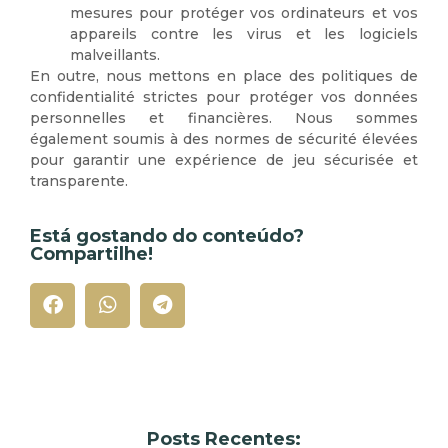
mesures pour protéger vos ordinateurs et vos
appareils contre les virus et les logiciels
malveillants.
En outre, nous mettons en place des politiques de
confidentialité strictes pour protéger vos données
personnelles et financières. Nous sommes
également soumis à des normes de sécurité élevées
pour garantir une expérience de jeu sécurisée et
transparente.
Está gostando do conteúdo?
Compartilhe!
Posts Recentes: